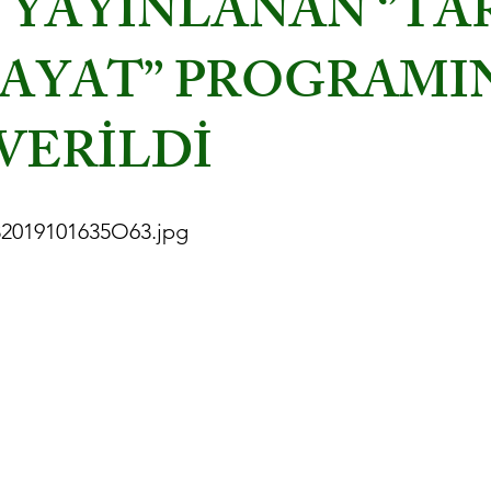
 YAYINLANAN ‘’TA
HAYAT’’ PROGRAMI
VERİLDİ
2019101635O63.jpg