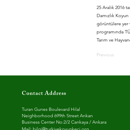
25 Aralık 2016 t
Damızlık Koyun K
görüntülere yer
programında TÜD
Tarım ve Hayvanc
Previous
Contact Address
Turan Gunes Boulevard Hilal
Neighborhood 699th Street Arıkan
Business Center No:2/2 Cankaya / Ankara
Mail:
bilgi@turkiyekoyunkeci.org