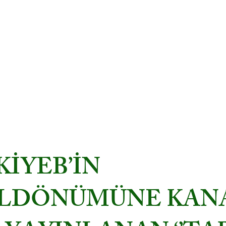
IK
ŞTİRİCİLERİ
Kurumsal
Duyurular
Projeler
Mevzuat
İYEB’İN
YILDÖNÜMÜNE KAN