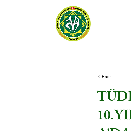
TÜRKİYE DAMIZL
KOYUN KEÇİ YETİ
MERKEZ BİRLİĞİ
Ana Sayfa
< Back
TÜDK
10.