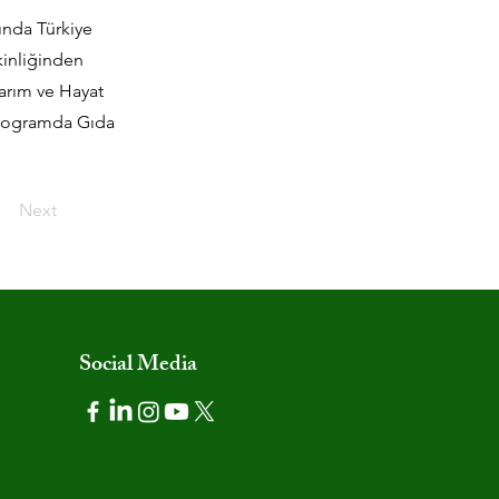
ında Türkiye
kinliğinden
arım ve Hayat
Programda Gıda
Next
Social Media