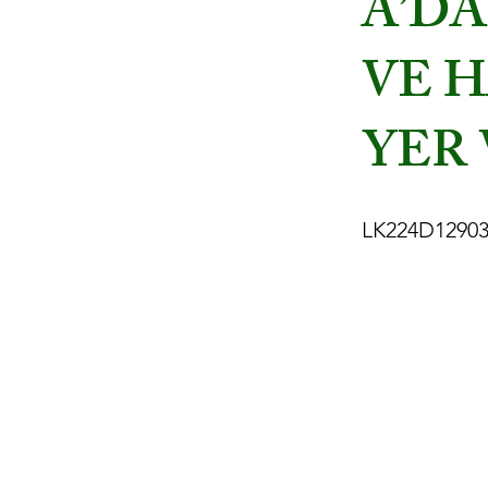
A’DA
VE 
YER 
LK224D12903