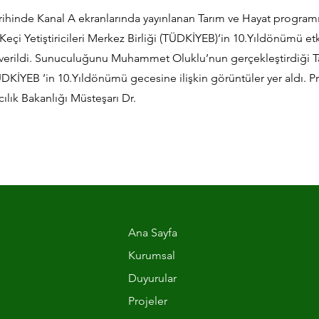
arihinde Kanal A ekranlarında yayınlanan Tarım ve Hayat program
eçi Yetiştiricileri Merkez Birliği (TÜDKİYEB)’in 10.Yıldönümü et
 verildi. Sunuculuğunu Muhammet Oluklu’nun gerçekleştirdiği T
KİYEB ’in 10.Yıldönümü gecesine ilişkin görüntüler yer aldı. 
ılık Bakanlığı Müsteşarı Dr.
Ana Sayfa
Kurumsal
Duyurular
Projeler