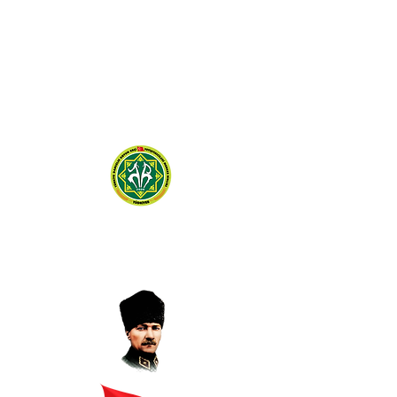
TÜRKİYE DAMIZLIK
KOYUN KEÇİ YETİŞTİRİCİLERİ
MERKEZ BİRLİĞİ