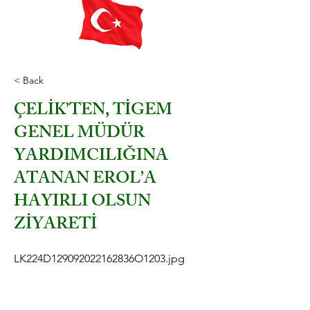
< Back
ÇELİK’TEN, TİGEM
GENEL MÜDÜR
YARDIMCILIĞINA
ATANAN EROL’A
HAYIRLI OLSUN
ZİYARETİ
LK224D129092022162836O1203.jpg