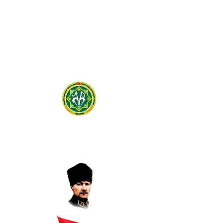
TÜRKİYE DAMIZLIK
KOYUN KEÇİ YETİŞTİRİCİLERİ
MERKEZ BİRLİĞİ