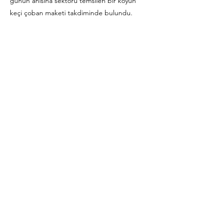
günün anısına sektörü temsilen bir koyun
keçi çoban maketi takdiminde bulundu.
Previous
Next
Contact Address
Turan Gunes Boulevard Hilal
Neighborhood 699th Street Arıkan
Business Center No:2/2 Cankaya /
Ankara
Mail:
bilgi@turkiyekoyunkeci.org
Tel:
0 (312) 442 88 02
–
0 (312)438 38 47
Social Media