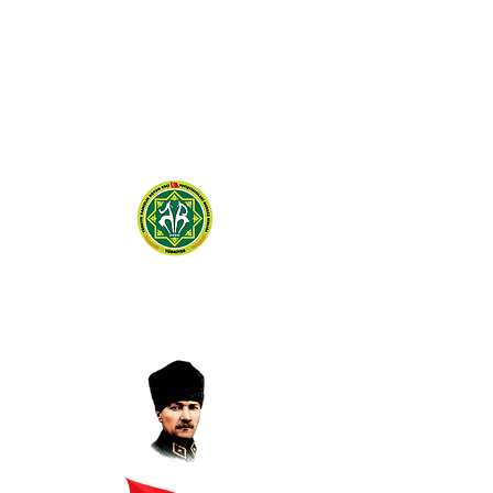
TÜRKİYE DAMIZLIK
KOYUN KEÇİ YETİŞTİRİCİLERİ
MERKEZ BİRLİĞİ