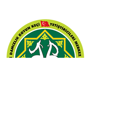
Bahattin
ATAKAN
Genel Başkan Yardımcısı
Muhasip Üye