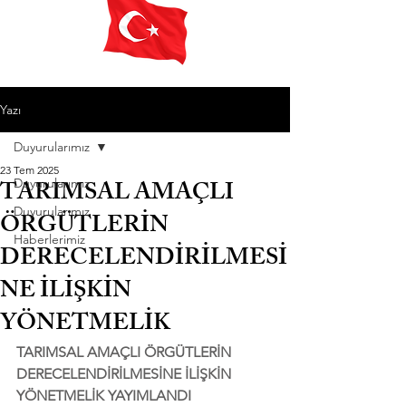
Yazı
Duyurularımız
23 Tem 2025
TARIMSAL AMAÇLI
Duyurularımız
Duyurularımız
ÖRGÜTLERİN
Haberlerimiz
DERECELENDİRİLMESİ
NE İLİŞKİN
YÖNETMELİK
TARIMSAL AMAÇLI ÖRGÜTLERİN 
DERECELENDİRİLMESİNE İLİŞKİN 
YÖNETMELİK YAYIMLANDI