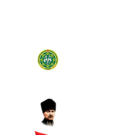
TÜRKİYE DAMIZLIK
KOYUN KEÇİ YETİŞTİRİCİLERİ
MERKEZ BİRLİĞİ