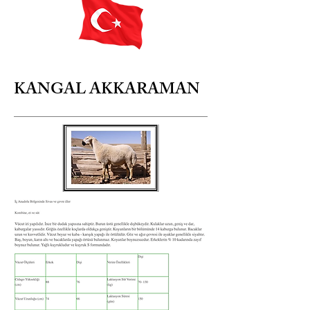
KANGAL AKKARAMAN