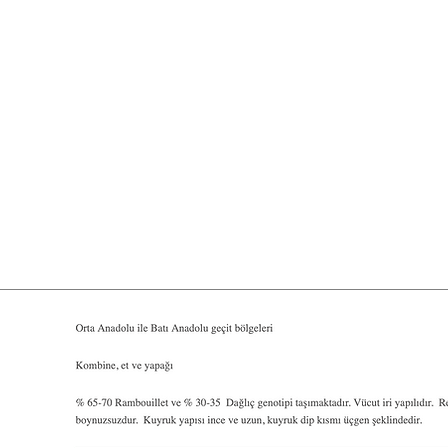
IK
ŞTİRİCİLERİ
Kurumsal
Duyurular
Projeler
Mevzuat