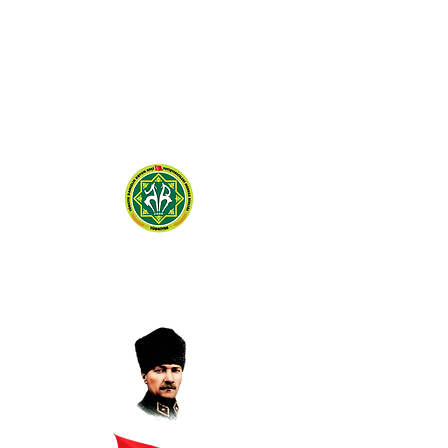
TÜRKİYE DAMIZLIK
KOYUN KEÇİ YETİŞTİRİCİLERİ
MERKEZ BİRLİĞİ