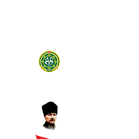
TÜRKİYE DAMIZLIK
KOYUN KEÇİ YETİŞTİRİCİLERİ
MERKEZ BİRLİĞİ