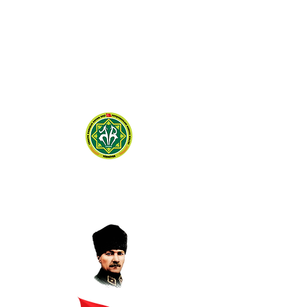
TÜRKİYE DAMIZLIK
KOYUN KEÇİ YETİŞTİRİCİLERİ
MERKEZ BİRLİĞİ