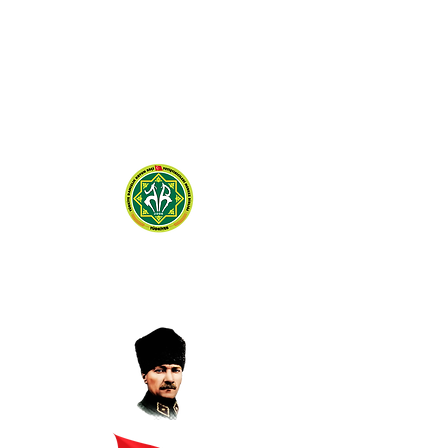
TÜRKİYE DAMIZLIK
KOYUN KEÇİ YETİŞTİRİCİLERİ
MERKEZ BİRLİĞİ