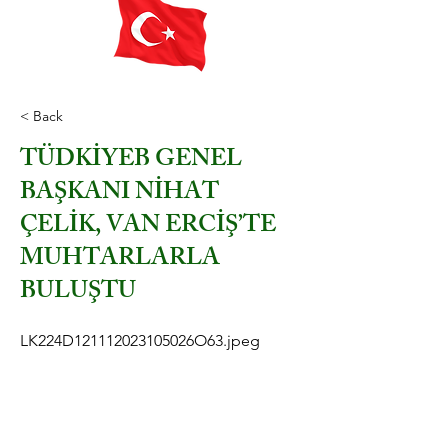
< Back
TÜDKİYEB GENEL
BAŞKANI NİHAT
ÇELİK, VAN ERCİŞ’TE
MUHTARLARLA
BULUŞTU
LK224D121112023105026O63.jpeg